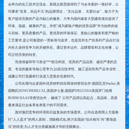
会举办的化工技术交流会，新观点新思路得到了与会专家的一致好评，公
司秉承"至美，所品不凡”的品牌理念，”关注品质， 关爱社会”，致力于为
客户提供完善的产品与贴心的服务。力争为国内诸多大型建筑项目提供了
环保、低碳、健康的产品，并把"成为家喻户晓的优异品牌”作为始终的奋
斗目标。更高质量的产品、更优异的环保保证、更贴心的服务和更严格的
工艺要求,是公司集团的一贯标准与追求，也是其所生产的系列产品在行业
内长久保持竞争力的关键所在。通过资本运作、品牌塑造和文化传播，公
司正经历质的转变。
凭借借鉴和学习发达***前沿科技、优异的产品品质、诚信严谨的态
度、专业的服务等核心竞争力,以前沿技术性、施工适应性和产品专业性，
成廉公司打造建材行业进入货真价实新时代。
公司长期与众多国外优异材料供应商保持密切合作:德国瓦克Wacker,美
国陶氏DOWCHEMLCAL,美国伊士曼,德固萨DEGUSSA美国罗门哈斯
ROHM HAAS等密切合作， 确保了 公司产品得以高起点，高品味，高质
量来满足社会各界各类客户的不同需求。
面对激烈竞争的环境和日益复杂的市场需求。公司在选用用人方面奉
行"人人是才”的用人原则，消除模式化,努力实现由“伯乐相马”向“赛场选
马”的转变,为人才充分搭建施展才华的无限舞台。