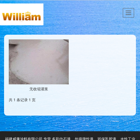
无收缩灌浆
共 1 条记录 1 页
福建威廉涂料有限公司,专营
多彩仿石漆
外墙弹性漆
环保乳胶漆
水性工业