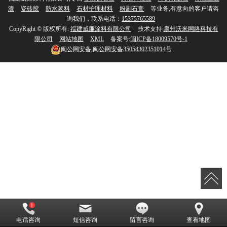
漆
瓷砖胶
防水浆料
石材护理材料
粉刷石膏
等业务,有意向的客户请咨
询我们，联系电话：
15375765589
CopyRight © 版权所有:
福建威廉涂料有限公司
技术支持:
泉州沃米网络科技有
限公司
网站地图
XML
备案号:
闽ICP备18009570号-1
闽公网安备
闽公网安备35058302351014号
电话咨询
短信咨询
留言咨询
查看地图